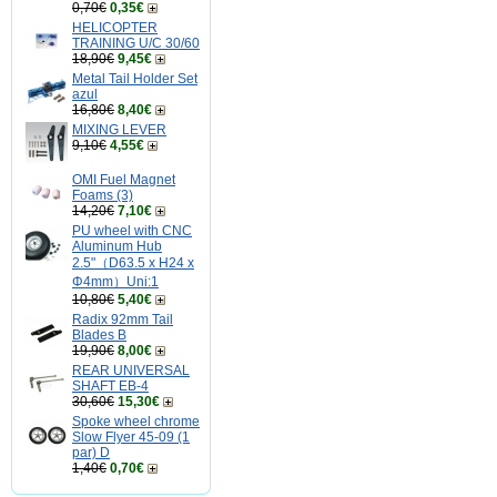
0,70€
0,35€
HELICOPTER
TRAINING U/C 30/60
18,90€
9,45€
Metal Tail Holder Set
azul
16,80€
8,40€
MIXING LEVER
9,10€
4,55€
OMI Fuel Magnet
Foams (3)
14,20€
7,10€
PU wheel with CNC
Aluminum Hub
2.5"（D63.5 x H24 x
Φ4mm）Uni:1
10,80€
5,40€
Radix 92mm Tail
Blades B
19,90€
8,00€
REAR UNIVERSAL
SHAFT EB-4
30,60€
15,30€
Spoke wheel chrome
Slow Flyer 45-09 (1
par) D
1,40€
0,70€