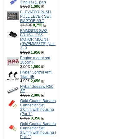
3 holes) (1 par)
1,60€
1,00€
ELEVATOR PUSH
PULL LEVER SET
RAPTOR 50 T
17,50€
8,75€
EMM28TS GWS
BRUSHLESS
MOTOR MOUNT
(GWEMM28TS) (Uni:
2) B
3,90€
1,95€
Engine mount red
10ccm F
3,00€
1,50€
Flybar Control Arm,
Titan SE
4,90€
2,45€
Flybar Seesaw R50
SE
4,00€
2,00€
Gold Coated Banana
Connector Set
2.0mm with housing
(Par:1 )
0,70€
0,35€
Gold Coated Banana
Connector Set
3.5mm with housing (
Par: 1)