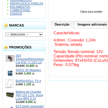
FERRAMENTAS
PARAFUSOS E PORCAS
ROLAMENTOS
COMBUSTIVEL
Clique para ampliar
USADOS
Descrição
Imagens adicionais 
MARCAS
Características:
4.8mm : Conexão: 1.2Ah
Sistema: selada
PROMOÇÕES
Tensão Tensão nominal: 12V
35A
Capacidade (Pb) nominal: nomi
Sensored/Sensorless
Dimensões: 97x43x53; (CxLxA
Car ESC (1:10/1:12)
Peso: 0.575kg
33,60€
16,80€
450V2-35 Washers
6,90€
3,45€
BARRA ROLL TS-4
2,35€
1,15€
Bateria de Chumbo
(Pb) 12V 1.2A - Kung
Long WP1.2-12
12,00€
6,00€
EC5 trinity connector(