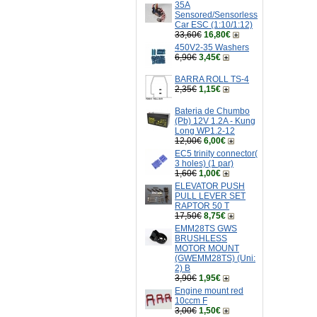
35A
Sensored/Sensorless
Car ESC (1:10/1:12)
33,60€
16,80€
450V2-35 Washers
6,90€
3,45€
BARRA ROLL TS-4
2,35€
1,15€
Bateria de Chumbo
(Pb) 12V 1.2A - Kung
Long WP1.2-12
12,00€
6,00€
EC5 trinity connector(
3 holes) (1 par)
1,60€
1,00€
ELEVATOR PUSH
PULL LEVER SET
RAPTOR 50 T
17,50€
8,75€
EMM28TS GWS
BRUSHLESS
MOTOR MOUNT
(GWEMM28TS) (Uni:
2) B
3,90€
1,95€
Engine mount red
10ccm F
3,00€
1,50€