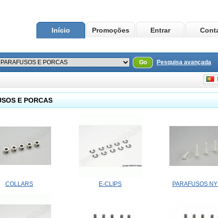
Início
Promoções
Entrar
Cont
Go
Pesquisa avançada
P
SOS E PORCAS
COLLARS
E-CLIPS
PARAFUSOS N