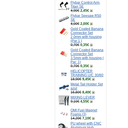
Flybar Control Arm,
Titan SE
4,90€
2,45€
Flybar Seesaw R50
SE
4,00€
2,00€
Gold Coated Banana
Connector Set
2.0mm with housing
(Par:1 )
0,70€
0,35€
Gold Coated Banana
Connector Set
3.5mm with housing (
Par: 1)
0,70€
0,35€
HELICOPTER
TRAINING U/C 30/60
18,90€
9,45€
Metal Tail Holder Set
azul
16,80€
8,40€
MIXING LEVER
9,10€
4,55€
OMI Fuel Magnet
Foams (3)
14,20€
7,10€
PU wheel with CNC
Aluminum Hub