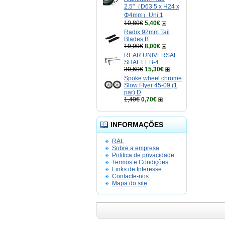
2.5"（D63.5 x H24 x
Φ4mm）Uni:1
10,80€
5,40€
Radix 92mm Tail
Blades B
19,90€
8,00€
REAR UNIVERSAL
SHAFT EB-4
30,60€
15,30€
Spoke wheel chrome
Slow Flyer 45-09 (1
par) D
1,40€
0,70€
INFORMAÇÕES
RAL
Sobre a empresa
Politica de privacidade
Termos e Condições
Links de Interesse
Contacte-nos
Mapa do site